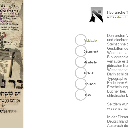
Den ersten 
und diachro
Steinschneid
Gestalten de
Wissenschaf
Bibliographi
verfaßte er 
jüdischer Bu
Wissenschaf
Darin schild
Typographie
Ende ihrer A
Erscheinungs
Bücher bei.
stilistische
Seitdem wur
wissenschaft
In der Disse
Deutschland
Ausbruch de